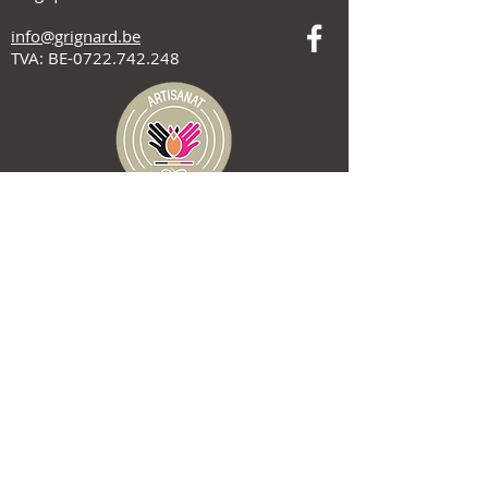
info@grignard.be
TVA: BE-0722.742.248
Contacts
Ateliers
+32 81 84 10 66
Contact commercial
+32 472 46 97 87