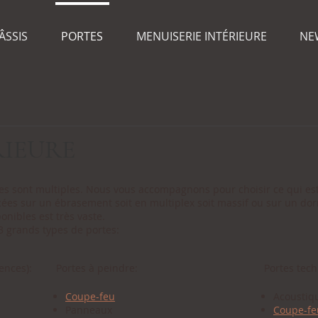
ÂSSIS
PORTES
MENUISERIE INTÉRIEURE
NE
RIEURE
es sont multiples. Nous vous accompagnons pour choisir ce qui est
acées sur un ébrasement soit en multiplex soit massif ou sur un do
nibles est très vaste.
3 grands types de portes:
ences):
Portes à peindre:
Portes tec
Coupe-feu
Acoustiq
Panneaux
Coupe-fe