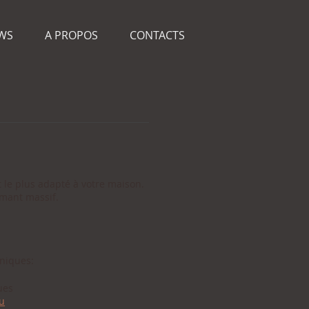
WS
A PROPOS
CONTACTS
 le plus adapté à votre maison.
rmant massif.
hniques:
ues
u