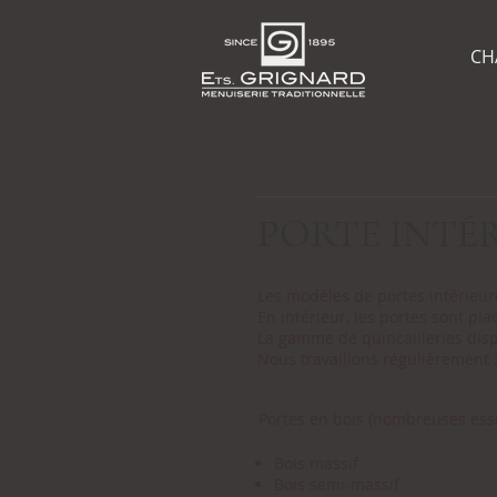
CH
PORTE INTÉ
Les modèles de portes intérieur
En intérieur, les portes sont pl
La gamme de quincailleries dispo
Nous travaillons régulièrement 
Portes en bois (nombreuses ess
Bois massif
Bois semi-massif